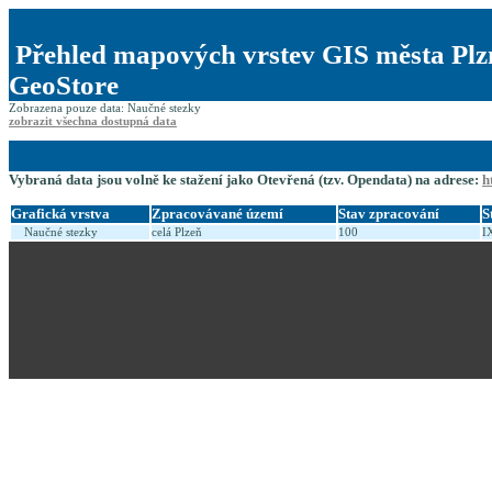
Přehled mapových vrstev GIS města Plz
GeoStore
Zobrazena pouze data: Naučné stezky
zobrazit všechna dostupná data
Vybraná data jsou volně ke stažení jako Otevřená (tzv. Opendata) na adrese:
h
Grafická vrstva
Zpracovávané území
Stav zpracování
S
Naučné stezky
celá Plzeň
100
I