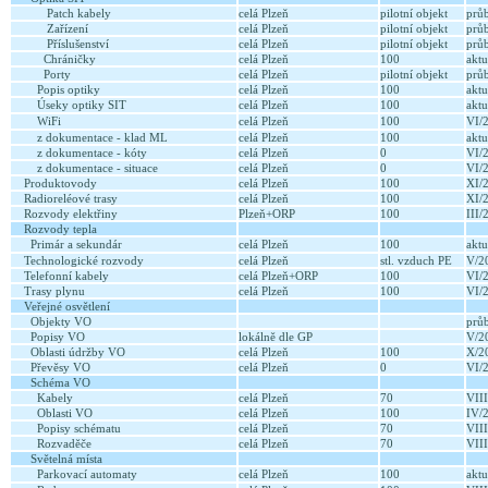
Patch kabely
celá Plzeň
pilotní objekt
průb
Zařízení
celá Plzeň
pilotní objekt
průb
Příslušenství
celá Plzeň
pilotní objekt
průb
Chráničky
celá Plzeň
100
aktu
Porty
celá Plzeň
pilotní objekt
průb
Popis optiky
celá Plzeň
100
aktu
Úseky optiky SIT
celá Plzeň
100
aktu
WiFi
celá Plzeň
100
VI/
z dokumentace - klad ML
celá Plzeň
100
aktu
z dokumentace - kóty
celá Plzeň
0
VI/
z dokumentace - situace
celá Plzeň
0
VI/
Produktovody
celá Plzeň
100
XI/
Radioreléové trasy
celá Plzeň
100
XI/
Rozvody elektřiny
Plzeň+ORP
100
III
Rozvody tepla
Primár a sekundár
celá Plzeň
100
aktu
Technologické rozvody
celá Plzeň
stl. vzduch PE
V/2
Telefonní kabely
celá Plzeň+ORP
100
VI/
Trasy plynu
celá Plzeň
100
VI/
Veřejné osvětlení
Objekty VO
prů
Popisy VO
lokálně dle GP
V/2
Oblasti údržby VO
celá Plzeň
100
X/2
Převěsy VO
celá Plzeň
0
VI/
Schéma VO
Kabely
celá Plzeň
70
VII
Oblasti VO
celá Plzeň
100
IV/
Popisy schématu
celá Plzeň
70
VII
Rozvaděče
celá Plzeň
70
VII
Světelná místa
Parkovací automaty
celá Plzeň
100
aktu