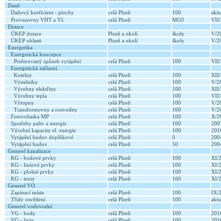
Daně
Daňový koeficient - plochy
celá Plzeň
100
akt
Provozovny VHT a VL
celá Plzeň
MO3
VII
Dotace
ÚKEP dotace
Plzeň a okolí
školy
V/2
ÚKEP oblasti
Plzeň a okolí
školy
V/2
Energetika
Energetická koncepce
Preferovaný způsob vytápění
celá Plzeň
100
VII
Energetická zařízení
Kotelny
celá Plzeň
100
XII
Výměníky
celá Plzeň
100
V/2
Výrobny elektřiny
celá Plzeň
100
XII
Výrobny tepla
celá Plzeň
100
VII
Výtopny
celá Plzeň
100
V/2
Transformovny a rozvodny
celá Plzeň
100
V/2
Fotovoltaika MP
celá Plzeň
100
X/2
Spotřeby paliv a energie
celá Plzeň
100
20
Výrobní kapacity el. energie
celá Plzeň
100
20
Vytápění budov doplňkové
celá Plzeň
0
20
Vytápění budov
celá Plzeň
50
20
Generel kanalizace
KG - bodové prvky
celá Plzeň
100
XI/
KG - liniové prvky
celá Plzeň
100
XI/
KG - plošné prvky
celá Plzeň
100
XI/
KG - texty
celá Plzeň
100
XI/
Generel VO
Zapínací místa
celá Plzeň
100
IX/
Třídy osvětlení
celá Plzeň
100
aktu
Generel vodovodní
VG - body
celá Plzeň
100
20
VG - linie
celá Plzeň
100
20