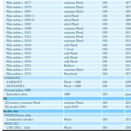
Plán města r. 1877
centrum Plzně
100
18
Plán města r. 1879
centrum Plzně
100
18
Plán města r. 1891
centrum Plzně
100
18
Plán města r. 1893-5
střed Plzně
100
189
Plán města r. 1895-6
střed Plzně
100
189
Plán města r. 1902
střed Plzně
100
19
Plán města r. 1908
centrum Plzně
100
19
Plán města r. 1911
centrum Plzně
100
19
Plán města r. 1912
centrum Plzně
100
19
Plán města r. 1924
centrum Plzně
100
19
Plán města r. 1926
celá Plzeň
100
19
Plán města r. 1929
7 čtvrtí
100
19
Plán města r. 1931
celá Plzeň
100
19
Plán města r. 1947
celá Plzeň
100
19
Plán města r. 1950
celá Plzeň
100
19
Plán města r. 1951
Božkov
100
19
Plán města r. 1971
centrum Plzně
100
19
Plán města r. 1972
Petrohrad
100
19
ZABAGED
ZABAGED
Plzeň + ORP
100
20
GEONAMES
Plzeň + ORP
100
20
Územní plány ORP
Jednotlivé obce
ORP
100
pla
3D
3D budovy centrum Plzně
centrum Plzně
100
20
3D model ZOO
areál ZOO
100
20
Archiv dat
IWEB/S/Extra_data
Lokalizační tabulky
Plzeň
100
20
Skříň 202
LMS 2002 - folie
Plzeň
100
20