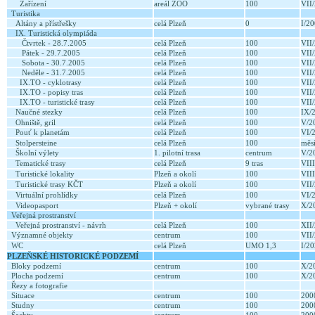
Zařízení
areál ZOO
100
VII
Turistika
Altány a přístřešky
celá Plzeň
0
I/2
IX. Turistická olympiáda
Čtvrtek - 28.7.2005
celá Plzeň
100
VII
Pátek - 29.7.2005
celá Plzeň
100
VII
Sobota - 30.7.2005
celá Plzeň
100
VII
Neděle - 31.7.2005
celá Plzeň
100
VII
IX.TO - cyklotrasy
celá Plzeň
100
VII
IX.TO - popisy tras
celá Plzeň
100
VII
IX.TO - turistické trasy
celá Plzeň
100
VII
Naučné stezky
celá Plzeň
100
IX/
Ohniště, gril
celá Plzeň
100
V/2
Pouť k planetám
celá Plzeň
100
VI/
Stolpersteine
celá Plzeň
100
měs
Školní výlety
1. pilotní trasa
centrum
V/2
Tematické trasy
celá Plzeň
9 tras
VII
Turistické lokality
Plzeň a okolí
100
VII
Turistické trasy KČT
Plzeň a okolí
100
VII
Virtuální prohlídky
celá Plzeň
100
VI/
Videopasport
Plzeň + okolí
vybrané trasy
X/2
Veřejná prostranství
Veřejná prostranství - návrh
celá Plzeň
100
XII
Významné objekty
centrum
100
VII
WC
celá Plzeň
UMO 1,3
I/2
PLZEŇSKÉ HISTORICKÉ PODZEMÍ
Bloky podzemí
centrum
100
X/2
Plocha podzemí
centrum
100
X/2
Řezy a fotografie
Situace
centrum
100
20
Studny
centrum
100
20