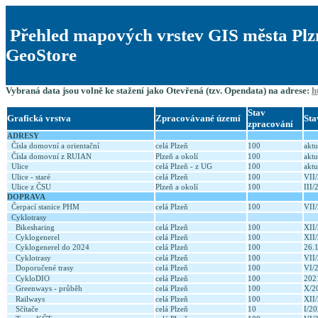
Přehled mapových vrstev GIS města Plz
GeoStore
Vybraná data jsou volně ke stažení jako Otevřená (tzv. Opendata) na adrese:
h
Stav
Grafická vrstva
Zpracovávané území
Sta
zpracování
ADRESY
Čísla domovní a orientační
celá Plzeň
100
aktu
Čísla domovní z RUIAN
Plzeň a okolí
100
aktu
Ulice
celá Plzeň - z UG
100
aktu
Ulice - staré
celá Plzeň
100
VII
Ulice z ČSU
Plzeň a okolí
100
III
DOPRAVA
Čerpací stanice PHM
celá Plzeň
100
VII
Cyklotrasy
Bikesharing
celá Plzeň
100
XII
Cyklogenerel
celá Plzeň
100
XII
Cyklogenerel do 2024
celá Plzeň
100
26.
Cyklotrasy
celá Plzeň
100
VII
Doporučené trasy
celá Plzeň
100
VI/
CykloDIO
celá Plzeň
100
20
Greenways - průběh
celá Plzeň
100
X/2
Railways
celá Plzeň
100
XII
Sčítače
celá Plzeň
10
I/2