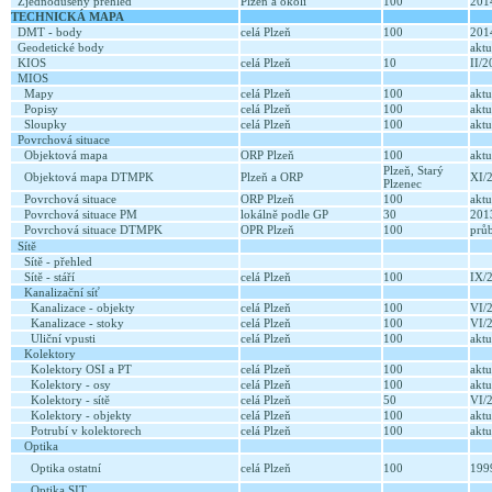
Zjednodušený přehled
Plzeň a okolí
100
20
TECHNICKÁ MAPA
DMT - body
celá Plzeň
100
20
Geodetické body
aktu
KIOS
celá Plzeň
10
II/
MIOS
Mapy
celá Plzeň
100
aktu
Popisy
celá Plzeň
100
aktu
Sloupky
celá Plzeň
100
aktu
Povrchová situace
Objektová mapa
ORP Plzeň
100
aktu
Plzeň, Starý
Objektová mapa DTMPK
Plzeň a ORP
XI/
Plzenec
Povrchová situace
ORP Plzeň
100
aktu
Povrchová situace PM
lokálně podle GP
30
20
Povrchová situace DTMPK
OPR Plzeň
100
prů
Sítě
Sítě - přehled
Sítě - stáří
celá Plzeň
100
IX/
Kanalizační síť
Kanalizace - objekty
celá Plzeň
100
VI/
Kanalizace - stoky
celá Plzeň
100
VI/
Uliční vpusti
celá Plzeň
100
aktu
Kolektory
Kolektory OSI a PT
celá Plzeň
100
aktu
Kolektory - osy
celá Plzeň
100
aktu
Kolektory - sítě
celá Plzeň
50
VI/
Kolektory - objekty
celá Plzeň
100
aktu
Potrubí v kolektorech
celá Plzeň
100
aktu
Optika
Optika ostatní
celá Plzeň
100
199
Optika SIT