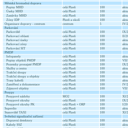
Městská hromadná doprava
Popisy MHD
celá Plzeň
100
aktu
Úseky MHD
celá Plzeň
100
aktu
Zastávky MHD
celá Plzeň
100
aktu
Zóny IDP
Plzeň a okolí
100
aktu
Organizace dopravy - centrum
centrum
5
IV/
Parkování
Parkoviště
celá Plzeň
100
IX/
Parkovací oblasti
celá Plzeň
100
II/
Parkovací úseky
celá Plzeň
100
aktu
Parkovací zóny
celá Plzeň
100
aktu
Parkování SIT
celá Plzeň
100
aktu
PMDP
Infopanely
celá Plzeň
100
aktu
Popisy objektů PMDP
celá Plzeň
100
VII
Pozemky pronajaté PMDP
celá Plzeň
100
IX/
Služby a centra
celá Plzeň
100
aktu
Trakční sloupy
celá Plzeň
100
aktu
Trakční sloupy a objekty
celá Plzeň
100
aktu
Trasy kabelů
celá Plzeň
100
aktu
Zaměření a dokumentace
celá Plzeň
100
IV/
Zájmové objekty
celá Plzeň
100
VII
Posypy
Posypové nádoby
MO2
100
XI/
Posypové okruhy
celá Plzeň
100
IX/
Posypové okruhy PK
celá Plzeň + ORP
100
I/2
Superdio
celá Plzeň
100
aktu
Stanoviště TAXI
celá Plzeň
100
XI/
Světelná signalizační zařízení
Dopravní detektory
celá Plzeň
100
aktu
Kabely SSZ
celá Plzeň
100
aktu