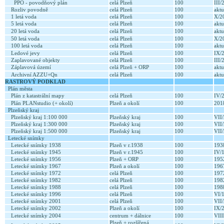
PPO - povodňový plán
celá Plzeň
100
III
Rozliv povodně
celá Plzeň
100
aktu
1 letá voda
celá Plzeň
100
X/2
5 letá voda
celá Plzeň
100
aktu
20 letá voda
celá Plzeň
100
aktu
50 letá voda
celá Plzeň
100
X/2
100 letá voda
celá Plzeň
100
aktu
Ledové jevy
celá Plzeň
100
IX/
Zaplavované objekty
celá Plzeň
100
III
Záplavová území
celá Plzeň + ORP
100
aktu
Archivní AZZU+Qn
celá Plzeň
100
aktu
RASTROVÝ PODKLAD
Plán města
Plán z katastrální mapy
celá Plzeň
100
IV/
Plán PLANstudio (+ okolí)
Plzeň a okolí
100
20
Plzeňský kraj
Plzeňský kraj 1:100 000
Plzeňský kraj
100
VII
Plzeňský kraj 1:300 000
Plzeňský kraj
100
VII
Plzeňský kraj 1:500 000
Plzeňský kraj
100
VII
Letecké snímky
Letecké snímky 1938
Plzeň v r.1938
100
19
Letecké snímky 1945
Plzeň v r.1945
100
IV/
Letecké snímky 1956
Plzeň + ORP
100
195
Letecké snímky 1967
Plzeň a okolí
100
19
Letecké snímky 1972
celá Plzeň
100
19
Letecké snímky 1982
celá Plzeň
100
19
Letecké snímky 1988
celá Plzeň
100
19
Letecké snímky 1996
celá Plzeň
100
VI/
Letecké snímky 2001
celá Plzeň
100
VII
Letecké snímky 2002
Plzeň a okolí
100
IX/
Letecké snímky 2004
centrum + dálnice
100
VII
Plzeň + rozšířená