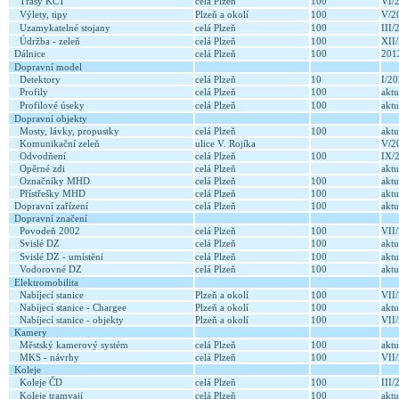
Trasy KČT
celá Plzeň
100
VI/
Výlety, tipy
Plzeň a okolí
100
V/2
Uzamykatelné stojany
celá Plzeň
100
III
Údržba - zeleň
celá Plzeň
100
XII
Dálnice
celá Plzeň
100
20
Dopravní model
Detektory
celá Plzeň
10
I/2
Profily
celá Plzeň
100
aktu
Profilové úseky
celá Plzeň
100
aktu
Dopravní objekty
Mosty, lávky, propustky
celá Plzeň
100
aktu
Komunikační zeleň
ulice V. Rojíka
V/2
Odvodňení
celá Plzeň
100
IX/
Opěrné zdi
celá Plzeň
aktu
Označníky MHD
celá Plzeň
100
aktu
Přístřešky MHD
celá Plzeň
100
aktu
Dopravní zařízení
celá Plzeň
100
aktu
Dopravní značení
Povodeň 2002
celá Plzeň
100
VII
Svislé DZ
celá Plzeň
100
aktu
Svislé DZ - umístění
celá Plzeň
100
aktu
Vodorovné DZ
celá Plzeň
100
aktu
Elektromobilita
Nabíjecí stanice
Plzeň a okolí
100
VII
Nabíjecí stanice - Chargee
Plzeň a okolí
100
aktu
Nabíjecí stanice - objekty
Plzeň a okolí
100
VII
Kamery
Městský kamerový systém
celá Plzeň
100
aktu
MKS - návrhy
celá Plzeň
100
VII
Koleje
Koleje ČD
celá Plzeň
100
III
Koleje tramvají
celá Plzeň
100
aktu