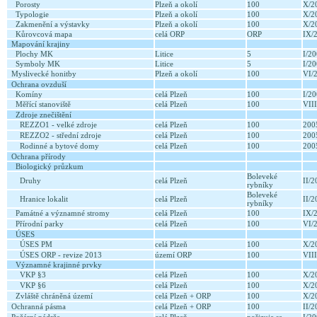
Porosty
Plzeň a okolí
100
X/2
Typologie
Plzeň a okolí
100
X/2
Zakmenění a výstavky
Plzeň a okolí
100
X/2
Kůrovcová mapa
celá ORP
ORP
IX/
Mapování krajiny
Plochy MK
Litice
5
I/2
Symboly MK
Litice
5
I/2
Myslivecké honitby
Plzeň a okolí
100
VI/
Ochrana ovzduší
Komíny
celá Plzeň
100
I/2
Měřící stanoviště
celá Plzeň
100
VII
Zdroje znečištění
REZZO1 - velké zdroje
celá Plzeň
100
20
REZZO2 - střední zdroje
celá Plzeň
100
20
Rodinné a bytové domy
celá Plzeň
100
20
Ochrana přírody
Biologický průzkum
Boleveké
Druhy
celá Plzeň
II/
rybníky
Boleveké
Hranice lokalit
celá Plzeň
II/
rybníky
Památné a významné stromy
celá Plzeň
100
IX/
Přírodní parky
celá Plzeň
100
VI/
ÚSES
ÚSES PM
celá Plzeň
100
X/2
ÚSES ORP - revize 2013
území ORP
100
VII
Významné krajinné prvky
VKP §3
celá Plzeň
100
X/2
VKP §6
celá Plzeň
100
X/2
Zvláště chráněná území
celá Plzeň + ORP
100
X/2
Ochranná pásma
celá Plzeň + ORP
100
II/