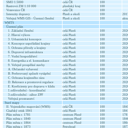
SMO 1:5000
celá ČR
100
Rastrová ZM 1:10 000
plzeňský kraj
100
Vrstevnice ČR
celá ČR
100
Intenzity dopravy
Plzeň a okolí
100
20
Veřejná WMS GIS - Územní členění
Plzeň a okolí
100
aktu
WMTS
Územní plán
1. Základní členění
celá Plzeň
100
20
2. Hlavní výkres
celá Plzeň
100
20
3. Urbanistická koncepce
celá Plzeň
100
20
4. Koncepce uspořádání krajiny
celá Plzeň
100
20
5. Ochrana přírody a krajiny
celá Plzeň
100
20
6. Dopravní infrastruktura
celá Plzeň
100
20
7. Vodní hospodářství
celá Plzeň
100
20
8. Energetika a el. komunikace
celá Plzeň
100
20
9. Veřejně prospěšné stavby
celá Plzeň
100
20
A. Občanské vybavení
celá Plzeň
100
20
B. Preferovaný způsob vytápění
celá Plzeň
100
20
C. Ochrana krajinného rázu
celá Plzeň
100
20
D. Rekreace a prostorová regulace
celá Plzeň
100
20
E. Koeficienty pro dopravu v klidu
celá Plzeň
100
20
1.odůvodnění - koordinační
celá Plzeň
100
20
3.odůvodnění - zábor ZPF
celá Plzeň
100
20
Veřejná prostranství
celá Plzeň
100
20
Staré mapy
II. Vojenského mapování (WMS)
celá ČR
100
18
Císařský otisk 1841
celá Plzeň
100
18
Plán města r. 1781
centrum Plzně
100
17
Plán města r. 1840
centrum Plzně
100
18
Plán města r. 1864
centrum Plzně
100
18
Plán města r. 1873
Petrohrad
100
18