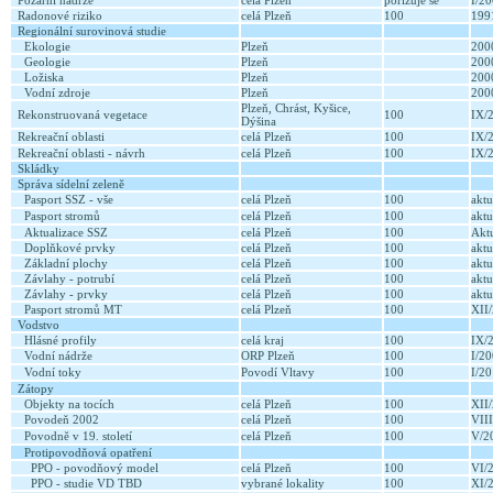
Požární nádrže
celá Plzeň
pořizuje se
I/2
Radonové riziko
celá Plzeň
100
199
Regionální surovinová studie
Ekologie
Plzeň
20
Geologie
Plzeň
20
Ložiska
Plzeň
20
Vodní zdroje
Plzeň
20
Plzeň, Chrást, Kyšice,
Rekonstruovaná vegetace
100
IX/
Dýšina
Rekreační oblasti
celá Plzeň
100
IX/
Rekreační oblasti - návrh
celá Plzeň
100
IX/
Skládky
Správa sídelní zeleně
Pasport SSZ - vše
celá Plzeň
100
aktu
Pasport stromů
celá Plzeň
100
aktu
Aktualizace SSZ
celá Plzeň
100
Akt
Doplňkové prvky
celá Plzeň
100
aktu
Základní plochy
celá Plzeň
100
aktu
Závlahy - potrubí
celá Plzeň
100
aktu
Závlahy - prvky
celá Plzeň
100
aktu
Pasport stromů MT
celá Plzeň
100
XII
Vodstvo
Hlásné profily
celá kraj
100
IX/
Vodní nádrže
ORP Plzeň
100
I/2
Vodní toky
Povodí Vltavy
100
I/2
Zátopy
Objekty na tocích
celá Plzeň
100
XII
Povodeň 2002
celá Plzeň
100
VII
Povodně v 19. století
celá Plzeň
100
V/2
Protipovodňová opatření
PPO - povodňový model
celá Plzeň
100
VI/
PPO - studie VD TBD
vybrané lokality
100
XI/