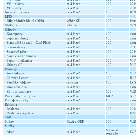
VG - plochy
celá Plzeň
100
20
VG - texty
celá Plzeň
100
20
Investiční záměry
celá Plzeň
100
II/
LPIS
Díly půdních bloků (DPB)
výběr KÚ
100
čtvr
Místopis
lokálně
100
V/2
Odpady
Kontejnery
celá Plzeň
100
aktu
Separační body
celá Plzeň
100
aktu
Stanoviště odpadů - Čistá Plzeň
celá Plzeň
100
aktu
Sběrné dvory
celá Plzeň
100
20
Svozový plán
celá Plzeň
100
20
Stanoviště komunálu
celá Plzeň
100
aktu
Separ - vytíženost
celá Plzeň
100
VII
Urbany ČP
celá Plzeň
100
VII
Památky
Archeologie
celá Plzeň
100
VII
Chráněná území
celá Plzeň
100
III
Památky, objekty
centrum
100
IX/
Umělecká díla
celá Plzeň
100
aktu
Zóny a rezervace
celá Plzeň
100
V/2
Participativní rozpočet
celá Plzeň
MO3
XI/
Pronajaté plochy
celá Plzeň
100
aktu
Reklama
Reklama
celá Plzeň
100
20
Reklama - regulace
celá Plzeň
100
I/2
SAP
Sirény
Plzeň a ORP
100
V/2
Služby
Slavnosti
Akce
celá Plzeň
IV/
svobody