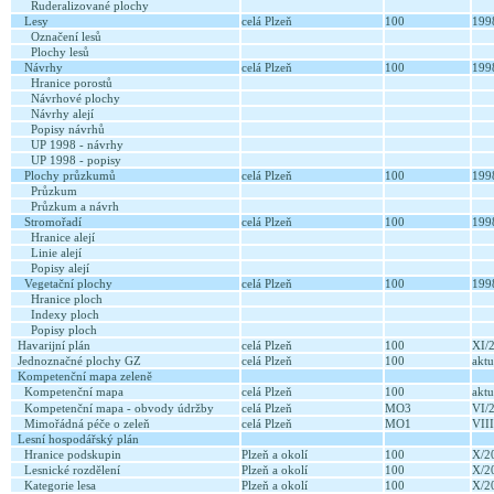
Ruderalizované plochy
Lesy
celá Plzeň
100
19
Označení lesů
Plochy lesů
Návrhy
celá Plzeň
100
19
Hranice porostů
Návrhové plochy
Návrhy alejí
Popisy návrhů
UP 1998 - návrhy
UP 1998 - popisy
Plochy průzkumů
celá Plzeň
100
19
Průzkum
Průzkum a návrh
Stromořadí
celá Plzeň
100
19
Hranice alejí
Linie alejí
Popisy alejí
Vegetační plochy
celá Plzeň
100
19
Hranice ploch
Indexy ploch
Popisy ploch
Havarijní plán
celá Plzeň
100
XI/
Jednoznačné plochy GZ
celá Plzeň
100
aktu
Kompetenční mapa zeleně
Kompetenční mapa
celá Plzeň
100
aktu
Kompetenční mapa - obvody údržby
celá Plzeň
MO3
VI/
Mimořádná péče o zeleň
celá Plzeň
MO1
VII
Lesní hospodářský plán
Hranice podskupin
Plzeň a okolí
100
X/2
Lesnické rozdělení
Plzeň a okolí
100
X/2
Kategorie lesa
Plzeň a okolí
100
X/2