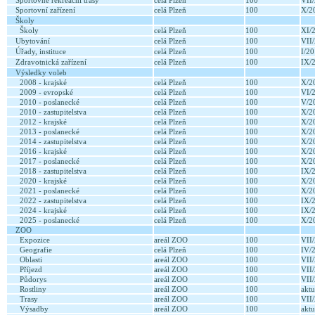
Sportovně rekreační trasy
celá Plzeň
100
VII
Sportovní zařízení
celá Plzeň
100
X/2
Školy
Školy
celá Plzeň
100
XI/
Ubytování
celá Plzeň
100
VII
Úřady, instituce
celá Plzeň
100
I/2
Zdravotnická zařízení
celá Plzeň
100
IX/
Výsledky voleb
2008 - krajské
celá Plzeň
100
X/2
2009 - evropské
celá Plzeň
100
VI/
2010 - poslanecké
celá Plzeň
100
V/2
2010 - zastupitelstva
celá Plzeň
100
X/2
2012 - krajské
celá Plzeň
100
X/2
2013 - poslanecké
celá Plzeň
100
X/2
2014 - zastupitelstva
celá Plzeň
100
X/2
2016 - krajské
celá Plzeň
100
X/2
2017 - poslanecké
celá Plzeň
100
X/2
2018 - zastupitelstva
celá Plzeň
100
IX/
2020 - krajské
celá Plzeň
100
X/2
2021 - poslanecké
celá Plzeň
100
X/2
2022 - zastupitelstva
celá Plzeň
100
IX/
2024 - krajské
celá Plzeň
100
IX/
2025 - poslanecké
celá Plzeň
100
X/2
ZOO
Expozice
areál ZOO
100
VII
Geografie
celá Plzeň
100
IV/
Oblasti
areál ZOO
100
VII
Příjezd
areál ZOO
100
VII
Půdorys
areál ZOO
100
VII
Rostliny
areál ZOO
100
aktu
Trasy
areál ZOO
100
VII
Výsadby
areál ZOO
100
aktu