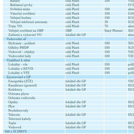
Radary
celá Plzeň
100
VII
Reklamní prvky
celá Plzeň
IV/
Světelná místa
celá Plzeň
100
aktu
Vánoční osvětlení
celá Plzeň
100
I/2
Veřejné hodiny
celá Plzeň
100
II/
Veřejné telefonní automaty
celá Plzeň
30
II/
Trasy VO
celá Plzeň
70
aktu
Veřejné osvětlení na ORP
ORP
Starý Plzenec
XII
Zařízení a vybavení VO
lokálně dle GP
aktu
Vodovodní síť
Hydranty - požární
celá Plzeň
100
XII
Odběry PMDP
celá Plzeň
100
X/2
Vodovod - objekty
celá Plzeň
100
VII
Vodovodní řady
celá Plzeň
100
VII
Vyjádření k sítím
Lokality - vše
celá Plzeň
100
prů
Lokality z KEVIS
celá Plzeň
100
prů
Lokality z VFE
celá Plzeň
100
prů
Zpracované z GP
Energetika (ZČE)
lokálně dle GP
VII
Kanalizace (generel)
lokálně dle GP
III
Kolektory
lokálně dle GP
III
Ochrana plynu
Ochrana vodovodu
Optika
lokálně dle GP
III
Plyn
lokálně dle GP
III
Produktovody
Telecom
lokálně dle GP
III
Televizní kabely
Teplo
lokálně dle GP
III
Vodovod
lokálně dle GP
III
Sítě z IS DMVS