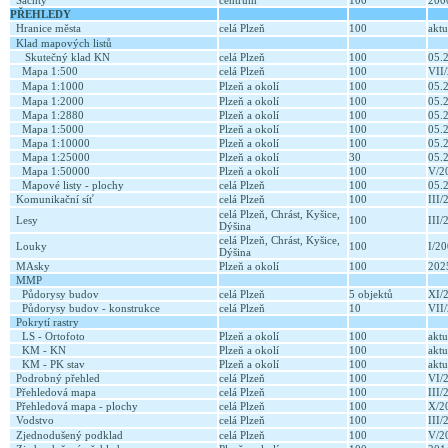
Šachty
centrum
100
20
PŘEHLEDY
Hranice města
celá Plzeň
100
aktu
Klad mapových listů
Skutečný klad KN
celá Plzeň
100
05.
Mapa 1:500
celá Plzeň
100
VII
Mapa 1:1000
Plzeň a okolí
100
05.
Mapa 1:2000
Plzeň a okolí
100
05.
Mapa 1:2880
Plzeň a okolí
100
05.
Mapa 1:5000
Plzeň a okolí
100
05.
Mapa 1:10000
Plzeň a okolí
100
05.
Mapa 1:25000
Plzeň a okolí
30
05.
Mapa 1:50000
Plzeň a okolí
100
V/2
Mapové listy - plochy
celá Plzeň
100
05.
Komunikační síť
celá Plzeň
100
III
celá Plzeň, Chrást, Kyšice,
Lesy
100
III
Dýšina
celá Plzeň, Chrást, Kyšice,
Louky
100
I/2
Dýšina
MAsky
Plzeň a okolí
100
20
MMP
Půdorysy budov
celá Plzeň
5 objektů
XI/
Půdorysy budov - konstrukce
celá Plzeň
10
VII
Pokrytí rastry
LS - Ortofoto
Plzeň a okolí
100
aktu
KM - KN
Plzeň a okolí
100
aktu
KM - PK stav
Plzeň a okolí
100
aktu
Podrobný přehled
celá Plzeň
100
VI/
Přehledová mapa
celá Plzeň
100
III
Přehledová mapa - plochy
celá Plzeň
100
X/2
Vodstvo
celá Plzeň
100
III
Zjednodušený podklad
celá Plzeň
100
V/2