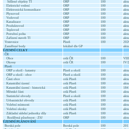
Sdílené objekty TI
ORP
100
aktu
Elektrické vedení
ORP
100
aktu
Elektronická komunikace
ORP
100
aktu
Plynovod
ORP
100
aktu
Vodovod
ORP
100
aktu
Kanalizace
ORP
100
aktu
Produktovod
ORP
100
aktu
Teplovod
ORP
100
aktu
Potrubní pošta
ORP
100
aktu
Zařízení staveb TI
ORP
100
aktu
Vrstevnice
Plzeň
100
20
Zaměřené body
lokálně dle GP
aktu
ÚZEMNÍ CELKY
ČR
Obce
celá ČR
100
VII
Okresy
celá ČR
100
IV/
Plzeň
ORP a okolí - katastry
Plzeň a okolí
100
aktu
ORP a okolí - obce
Plzeň a okolí
100
aktu
Části obce
celá Plzeň
100
aktu
Katastrální území
celá Plzeň
100
aktu
Katastrální území - historická
celá Plzeň
100
18
Městské části
celá Plzeň
100
aktu
Statistické obvody
Plzeň a okolí
100
aktu
Urbanistické obvody
celá Plzeň
100
aktu
Volební místnosti
celá Plzeň
100
aktu
Volební okrsky
celá Plzeň
100
aktu
Základní sídelní jednotky díly
celá Plzeň
100
aktu
Rozšířená působnost - ZSJ
ORP
100
aktu
ÚZEMNÍ PLÁNOVÁNÍ
Borská pole
Borská pole
100
20