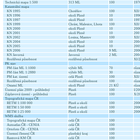
Technická mapa 1:500
313 ML
100
197
Katastrální mapa
KN 1995
Chotěšov
100
XII
KN 1996
okolí Plzně
10
19
KN 1997
okolí Plzně
10
19
KN 1999
Chrást, Malesice, Lhota
100
XII
KN 2000
okolí Plzně
10
20
KN 2001
okolí Plzně
10
20
KN 2002
Losina, Mantov
100
XII
KN 2004
okolí Plzně
10
20
KN 2005
okolí Plzně
10
20
KN 2006
okolí Plzně
9 ML
20
KN Javorná
Javorná
2 ML
20
Rozšířená působnost
rozšířená působnost
XI/
PK stav
PM část ML 1:1000
výběr ML
70
růz
PM část ML 1:2880
výběr ML
30
růz
PM kat. území
celá Plzeň
100
XII
Rozšířená působnost
rozšířená působnost
100
růz
Ostatní ML
okolí Plzně
21 KÚ
růz
Územní plán 2009 - průhledný
Plzeň
100
I/2
Záplavová území - průhledná
Plzeň
100
X/2
Topografická mapa ČR
RETM 1:100 000
Plzeň a okolí
100
20
RETM 1:50 000
Plzeň a okolí
100
20
RETM 1:25 000
Plzeň a okolí
100
20
WMS služba
Topografická mapa ČR
celá ČR
100
Autoatlas ČR - CENIA
celá ČR
100
Ortofoto ČR - CENIA
celá ČR
100
Územní členení ČR
plzeňský kraj
100
Rastrová KM ČR
celá ČR
100