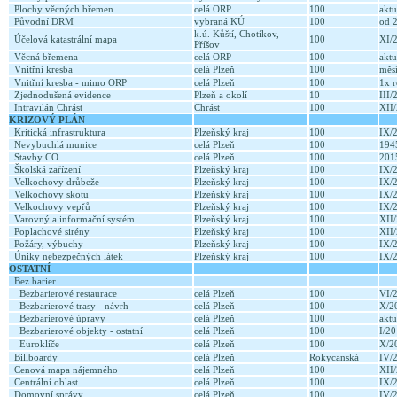
Plochy věcných břemen
celá ORP
100
aktu
Původní DRM
vybraná KÚ
100
od 
k.ú. Kůští, Chotíkov,
Účelová katastrální mapa
100
XI/
Příšov
Věcná břemena
celá ORP
100
aktu
Vnitřní kresba
celá Plzeň
100
měs
Vnitřní kresba - mimo ORP
celá Plzeň
100
1x 
Zjednodušená evidence
Plzeň a okolí
10
III
Intravilán Chrást
Chrást
100
XII
KRIZOVÝ PLÁN
Kritická infrastruktura
Plzeňský kraj
100
IX/
Nevybuchlá munice
celá Plzeň
100
19
Stavby CO
celá Plzeň
100
20
Školská zařízení
Plzeňský kraj
100
IX/
Velkochovy drůbeže
Plzeňský kraj
100
IX/
Velkochovy skotu
Plzeňský kraj
100
IX/
Velkochovy vepřů
Plzeňský kraj
100
IX/
Varovný a informační systém
Plzeňský kraj
100
XII
Poplachové sirény
Plzeňský kraj
100
XII
Požáry, výbuchy
Plzeňský kraj
100
IX/
Úniky nebezpečných látek
Plzeňský kraj
100
IX/
OSTATNÍ
Bez barier
Bezbarierové restaurace
celá Plzeň
100
VI/
Bezbarierové trasy - návrh
celá Plzeň
100
X/2
Bezbarierové úpravy
celá Plzeň
100
aktu
Bezbarierové objekty - ostatní
celá Plzeň
100
I/2
Euroklíče
celá Plzeň
100
X/2
Billboardy
celá Plzeň
Rokycanská
IV/
Cenová mapa nájemného
celá Plzeň
100
XII
Centrální oblast
celá Plzeň
100
IX/
Domovní správy
celá Plzeň
100
IV/