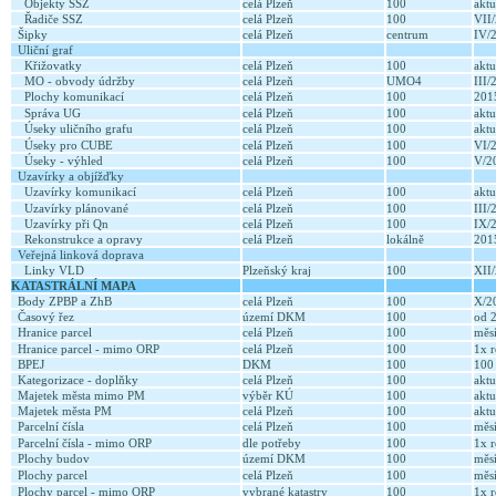
Objekty SSZ
celá Plzeň
100
aktu
Řadiče SSZ
celá Plzeň
100
VII
Šipky
celá Plzeň
centrum
IV/
Uliční graf
Křižovatky
celá Plzeň
100
aktu
MO - obvody údržby
celá Plzeň
UMO4
III
Plochy komunikací
celá Plzeň
100
20
Správa UG
celá Plzeň
100
aktu
Úseky uličního grafu
celá Plzeň
100
aktu
Úseky pro CUBE
celá Plzeň
100
VI/
Úseky - výhled
celá Plzeň
100
V/2
Uzavírky a objížďky
Uzavírky komunikací
celá Plzeň
100
aktu
Uzavírky plánované
celá Plzeň
100
III
Uzavírky při Qn
celá Plzeň
100
IX/
Rekonstrukce a opravy
celá Plzeň
lokálně
20
Veřejná linková doprava
Linky VLD
Plzeňský kraj
100
XII
KATASTRÁLNÍ MAPA
Body ZPBP a ZhB
celá Plzeň
100
X/2
Časový řez
území DKM
100
od 
Hranice parcel
celá Plzeň
100
měs
Hranice parcel - mimo ORP
celá Plzeň
100
1x 
BPEJ
DKM
100
10
Kategorizace - doplňky
celá Plzeň
100
aktu
Majetek města mimo PM
výběr KÚ
100
aktu
Majetek města PM
celá Plzeň
100
aktu
Parcelní čísla
celá Plzeň
100
měs
Parcelní čísla - mimo ORP
dle potřeby
100
1x 
Plochy budov
území DKM
100
měs
Plochy parcel
celá Plzeň
100
měsí
Plochy parcel - mimo ORP
vybrané katastry
100
1x 