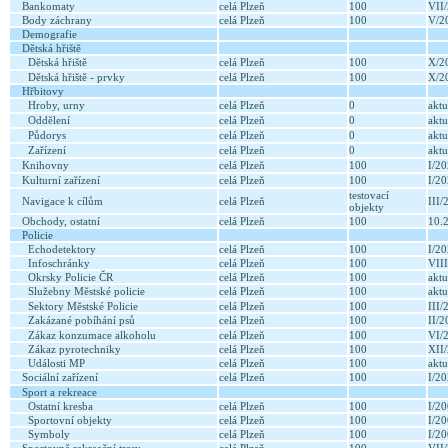
Bankomaty
celá Plzeň
100
VII
Body záchrany
celá Plzeň
100
V/2
Demografie
Dětská hřiště
Dětská hřiště
celá Plzeň
100
X/2
Dětská hřiště - prvky
celá Plzeň
100
X/2
Hřbitovy
Hroby, urny
celá Plzeň
0
aktu
Oddělení
celá Plzeň
0
aktu
Půdorys
celá Plzeň
0
aktu
Zařízení
celá Plzeň
0
aktu
Knihovny
celá Plzeň
100
I/2
Kulturní zařízení
celá Plzeň
100
I/2
testovací
Navigace k cílům
celá Plzeň
III
objekty
Obchody, ostatní
celá Plzeň
100
10.
Policie
Echodetektory
celá Plzeň
100
I/2
Infoschránky
celá Plzeň
100
VII
Okrsky Policie ČR
celá Plzeň
100
aktu
Služebny Městské policie
celá Plzeň
100
aktu
Sektory Městské Policie
celá Plzeň
100
III
Zakázané pobíhání psů
celá Plzeň
100
II/
Zákaz konzumace alkoholu
celá Plzeň
100
VI/
Zákaz pyrotechniky
celá Plzeň
100
XII
Události MP
celá Plzeň
100
aktu
Sociální zařízení
celá Plzeň
100
I/2
Sport a rekreace
Ostatní kresba
celá Plzeň
100
I/2
Sportovní objekty
celá Plzeň
100
I/2
Symboly
celá Plzeň
100
I/2