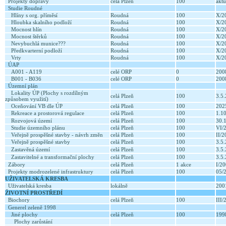
Projekty dopravy
celá Plzeň
100
aktu
Studie Roudné
Hlíny s org. příměsí
Roudná
100
X/2
Hloubka skalního podloží
Roudná
100
X/2
Mocnost hlín
Roudná
100
X/2
Mocnost štěrků
Roudná
100
X/2
Nevybuchlá munice???
Roudná
100
X/2
Předkvarterní podloží
Roudná
100
X/2
Vrty
Roudná
100
X/2
ÚAP
A001 - A119
celé ORP
0
20
B001 - B036
celé ORP
0
20
Územní plán
Lokality ÚP (Plochy s rozdílným
celá Plzeň
100
3.5
způsobem využití)
Oceňování VB dle ÚP
celá Plzeň
100
20
Rekreace a prostorová regulace
celá Plzeň
100
1.1
Rozvojová území
celá Plzeň
100
30.
Studie územního plánu
celá Plzeň
100
VI/
Veřejně prospěšné stavby - návrh změn
celá Plzeň
100
II/
Veřejně prospěšné stavby
celá Plzeň
100
3.5
Zastavěná území
celá Plzeň
100
3.5
Zastavitelné a transformační plochy
celá Plzeň
100
3.5
Zábory
celá Plzeň
1 akce
I/2
Projekty modrozelené infrastruktury
celá Plzeň
100
05/
UŽIVATELSKÁ KRESBA
Uživatelská kresba
lokálně
20
ŽIVOTNÍ PROSTŘEDÍ
Biochory
celá Plzeň
100
III
Generel zeleně 1998
Jiné plochy
celá Plzeň
100
19
Plochy zarůstání