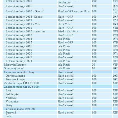
Letecké snímky 2005
100
VI/
působnost
Letecké snímky 2006
Plzeň a okolí
100
IX/
8.4.
Letecké snímky 2008 - Georeal
Plzeň + ORP, cetrum 10cm
100
9.9
Letecké snímky 2008- Geodis
Plzeň + ORP
100
29.
Letecké snímky 2009
Plzeň a okolí
100
27.
Letecké snímky 2011 - Mže
okolí Mže
100
16.
Letecké snímky 2011
Plzeň + ORP
100
VII
Letecké snímky 2013 - centrum
Střed a jih města
100
III
Letecké snímky 2013
Plzeň + ORP
100
V/2
Letecké snímky 2014
celá Plzeň
100
IV/
Letecké snímky 2015
Plzeň + ORP
100
V/2
Letecké snímky 2017
celá Plzeň
100
III
Letecké snímky 2019
celá Plzeň
100
II/
Letecké snímky 2020
celá Plzeň
100
IV,
Letecké snímky 2022
Plzeň a okolí
100
X/2
Letecké snímky 2024
celá Plzeň
100
III
Mapování krajiny
celá Plzeň
20
VII
Stínovaný relief
celá Plzeň
10
20
Lesní hospodářské plány
Plzeň a okolí
Obrysová mapa
Plzeň a okolí
100
20
Porostová mapa
Plzeň a okolí
100
20
Základní mapa ČR 1:10 000
Plzeň a okolí
100
XII
Základní mapa ČR 1:25 000
Lesy
Plzeň a okolí
100
XII
Polohopis
Plzeň a okolí
100
XII
Vodstvo
Plzeň a okolí
100
XII
Vrstevnice
Plzeň a okolí
100
XII
Texty
Plzeň a okolí
100
XII
Turistická mapa 1:50 000
Barevná
Plzeň a okolí
100
XII
Šedá