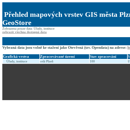
Přehled mapových vrstev GIS města Plz
GeoStore
Zobrazena pouze data: Úřady, instituce
zobrazit všechna dostupná data
Vybraná data jsou volně ke stažení jako Otevřená (tzv. Opendata) na adrese:
h
Grafická vrstva
Zpracovávané území
Stav zpracování
S
Úřady, instituce
celá Plzeň
100
I