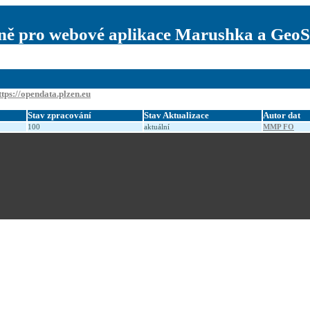
ně pro webové aplikace Marushka a GeoS
ttps://opendata.plzen.eu
Stav zpracování
Stav Aktualizace
Autor dat
100
aktuální
MMP FO