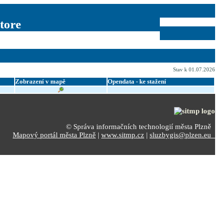
tore
Stav k 01.07.2026
Zobrazení v mapě
Opendata - ke stažení
© Správa informačních technologií města Plzně
Mapový portál města Plzně
|
www.sitmp.cz
|
sluzbygis@plzen.eu