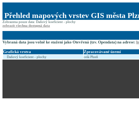
Přehled mapových vrstev GIS města Plz
Zobrazena pouze data: Daňový koeficient - plochy
zobrazit všechna dostupná data
Vybraná data jsou volně ke stažení jako Otevřená (tzv. Opendata) na adrese:
h
Grafická vrstva
Zpracovávané území
Daňový koeficient - plochy
celá Plzeň